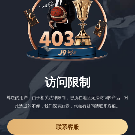
访问限制
尊敬的用户，由于相关法律限制，您所在地区无法访问J9产品，对
此造成的不便，我们深表歉意，您如有疑问请联系客服。
联系客服