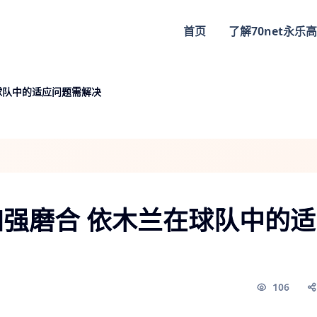
首页
了解
70net永乐高
球队中的适应问题需解决
加强磨合 依木兰在球队中的适
106