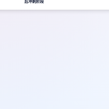
后冲刺阶段