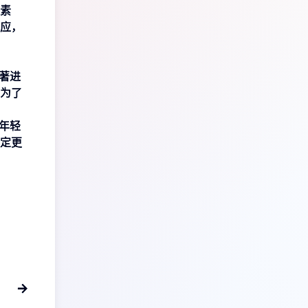
素
应，
著进
为了
年轻
定更