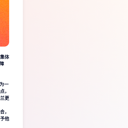
集体
障
为一
点，
兰更
合，
予他